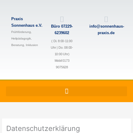
Zum
Inhalt
springen
Praxis
Sonnenhaus e.V.
Büro 07229-
info@sonnenhaus-
Frühförderung,
6239602
praxis.de
Heilpädagogik,
( Di. 8:00-11:00
Beratung, Inklusion
Uhr | Do. 08:00-
10:00 Uhr)
Mobil 0173
9075628
Datenschutzerklärung